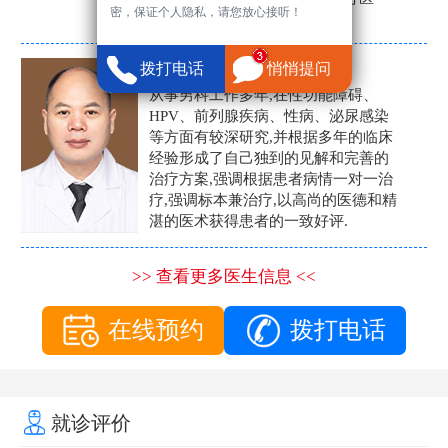
密，保证个人隐私，请您放心接听！
生。
张营富
拨打电话
悄悄提问
男科主任
从事男科工作多年,在性功能障碍、
HPV、前列腺疾病、性病、泌尿感染
等方面有较深研究,并根据多年的临床
经验形成了自己独到的见解和完善的
治疗方案,强调根据患者病情一对一治
疗,强调标本兼治疗,以高尚的医德和精
湛的医术获得患者的一致好评.
>> 查看更多医生信息 <<
在线预约
拨打电话
就诊评价