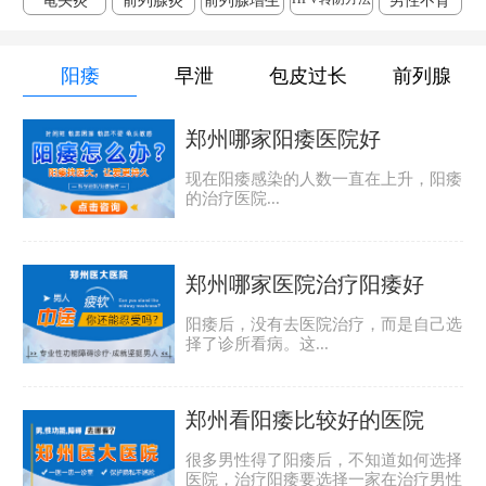
龟头炎
前列腺炎
前列腺增生
男性不育
阳痿
早泄
包皮过长
前列腺
郑州哪家阳痿医院好
现在阳痿感染的人数一直在上升，阳痿
的治疗医院...
郑州哪家医院治疗阳痿好
阳痿后，没有去医院治疗，而是自己选
择了诊所看病。这...
郑州看阳痿比较好的医院
很多男性得了阳痿后，不知道如何选择
医院，治疗阳痿要选择一家在治疗男性