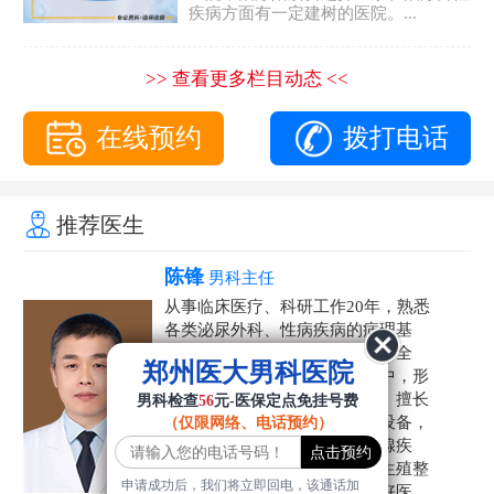
疾病方面有一定建树的医院。...
>> 查看更多栏目动态 <<
在线预约
拨打电话
推荐医生
陈锋
男科主任
从事临床医疗、科研工作20年，熟悉
各类泌尿外科、性病疾病的病理基
础，诊断治疗和临床操作，技术全
郑州医大男科医院
面。在男科疾病的诊断和诊疗中，形
成了一套独具特色的诊疗方案。擅长
男科检查
56
元-医保定点免挂号费
运用国内外先进的医学技术和设备，
（仅限网络、电话预约）
科学诊疗各类阳痿早泄、前列腺疾
病、射精障碍、性病、HPV、生殖整
申请成功后，我们将立即回电，该通话加
形等疾病，是患者非常信赖的好医