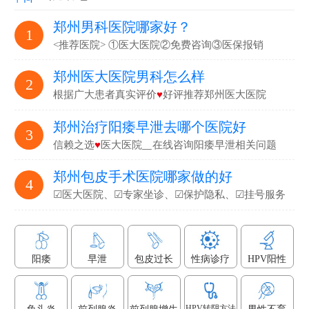
郑州男科医院哪家好？
1
<推荐医院> ①医大医院②免费咨询③医保报销
郑州医大医院男科怎么样
2
根据广大患者真实评价
♥
好评推荐郑州医大医院
郑州治疗阳痿早泄去哪个医院好
3
信赖之选
♥
医大医院▁在线咨询阳痿早泄相关问题
郑州包皮手术医院哪家做的好
4
☑医大医院、☑专家坐诊、☑保护隐私、☑挂号服务
阳痿
早泄
包皮过长
性病诊疗
HPV阳性
HPV转阴方法