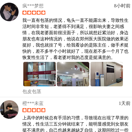
疯***梦想
8小时前
我一直有包茎的情况，龟头一直不能露出来，导致性生
活时间非常短，老婆得不到满足，很影响夫妻之间感
情，在我老婆面前很没面子，所以就想赶紧治好，身边
朋友也有这种情况的，他说在郑州医大医院做的效果还
挺好，我也就挂了号，给我看诊的是陈主任，做手术挺
快的，差不多半个小时就好了，现在差不多一个月了也
恢复性生活了，看老婆对我的态度是挺满意的。
包皮包茎
橙***未蓝
1天前
上高中的时候总有手淫的习惯，导致现在出现了早泄的
情况，性生活三五分钟就结束了，能明显感觉到女朋友
挺不满意的，自己也越来越缺乏自信，这期间吃过一些