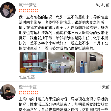
疯***梦想
8小时前
我一直有包茎的情况，龟头一直不能露出来，导致性生
活时间非常短，老婆得不到满足，很影响夫妻之间感
情，在我老婆面前很没面子，所以就想赶紧治好，身边
朋友也有这种情况的，他说在郑州医大医院做的效果还
挺好，我也就挂了号，给我看诊的是陈主任，做手术挺
快的，差不多半个小时就好了，现在差不多一个月了也
恢复性生活了，看老婆对我的态度是挺满意的。
包皮包茎
橙***未蓝
1天前
上高中的时候总有手淫的习惯，导致现在出现了早泄的
情况，性生活三五分钟就结束了，能明显感觉到女朋友
挺不满意的，自己也越来越缺乏自信，这期间吃过一些