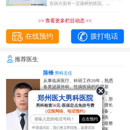
疾病方面有一定建树的医院。...
>> 查看更多栏目动态 <<
在线预约
拨打电话
推荐医生
陈锋
男科主任
从事临床医疗、科研工作20年，熟悉
各类泌尿外科、性病疾病的病理基
础，诊断治疗和临床操作，技术全
郑州医大男科医院
面。在男科疾病的诊断和诊疗中，形
成了一套独具特色的诊疗方案。擅长
男科检查
56
元-医保定点免挂号费
运用国内外先进的医学技术和设备，
（仅限网络、电话预约）
科学诊疗各类阳痿早泄、前列腺疾
病、射精障碍、性病、HPV、生殖整
申请成功后，我们将立即回电，该通话加
形等疾病，是患者非常信赖的好医