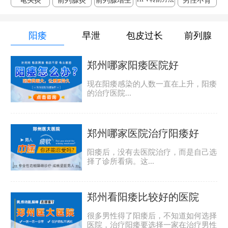
龟头炎
前列腺炎
前列腺增生
男性不育
阳痿
早泄
包皮过长
前列腺
郑州哪家阳痿医院好
现在阳痿感染的人数一直在上升，阳痿
的治疗医院...
郑州哪家医院治疗阳痿好
阳痿后，没有去医院治疗，而是自己选
择了诊所看病。这...
郑州看阳痿比较好的医院
很多男性得了阳痿后，不知道如何选择
医院，治疗阳痿要选择一家在治疗男性