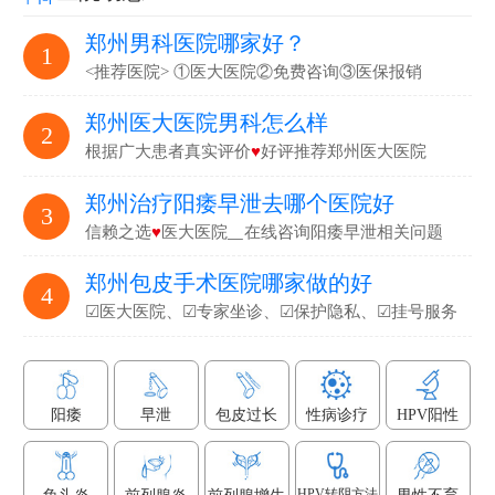
郑州男科医院哪家好？
1
<推荐医院> ①医大医院②免费咨询③医保报销
郑州医大医院男科怎么样
2
根据广大患者真实评价
♥
好评推荐郑州医大医院
郑州治疗阳痿早泄去哪个医院好
3
信赖之选
♥
医大医院▁在线咨询阳痿早泄相关问题
郑州包皮手术医院哪家做的好
4
☑医大医院、☑专家坐诊、☑保护隐私、☑挂号服务
阳痿
早泄
包皮过长
性病诊疗
HPV阳性
HPV转阴方法