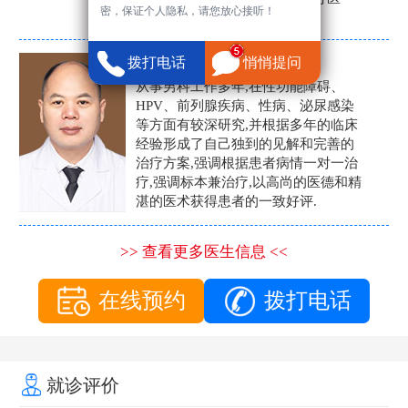
密，保证个人隐私，请您放心接听！
生。
张营富
拨打电话
悄悄提问
男科主任
从事男科工作多年,在性功能障碍、
HPV、前列腺疾病、性病、泌尿感染
等方面有较深研究,并根据多年的临床
经验形成了自己独到的见解和完善的
治疗方案,强调根据患者病情一对一治
疗,强调标本兼治疗,以高尚的医德和精
湛的医术获得患者的一致好评.
>> 查看更多医生信息 <<
在线预约
拨打电话
就诊评价