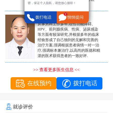
密，保证个人隐私，请您放心接听！
生。
张营富
拨打电话
悄悄提问
男科主任
从事男科工作多年,在性功能障碍、
HPV、前列腺疾病、性病、泌尿感染
等方面有较深研究,并根据多年的临床
经验形成了自己独到的见解和完善的
治疗方案,强调根据患者病情一对一治
疗,强调标本兼治疗,以高尚的医德和精
湛的医术获得患者的一致好评.
>> 查看更多医生信息 <<
在线预约
拨打电话
就诊评价