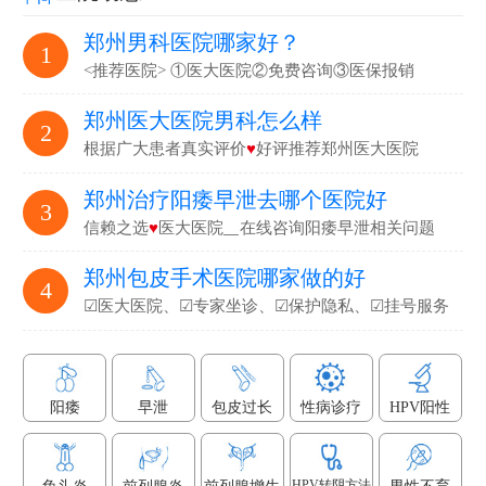
郑州男科医院哪家好？
1
<推荐医院> ①医大医院②免费咨询③医保报销
郑州医大医院男科怎么样
2
根据广大患者真实评价
♥
好评推荐郑州医大医院
郑州治疗阳痿早泄去哪个医院好
3
信赖之选
♥
医大医院▁在线咨询阳痿早泄相关问题
郑州包皮手术医院哪家做的好
4
☑医大医院、☑专家坐诊、☑保护隐私、☑挂号服务
阳痿
早泄
包皮过长
性病诊疗
HPV阳性
HPV转阴方法