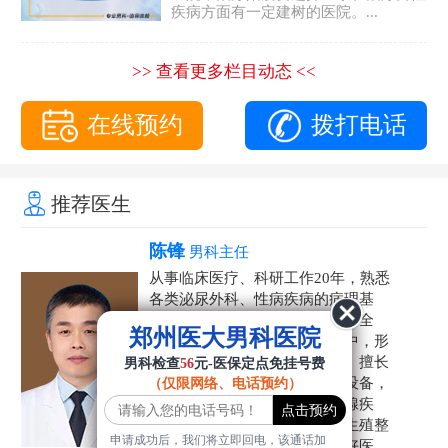
疾病方面有一定建树的医院。...
>> 查看更多栏目动态 <<
在线预约
拨打电话
推荐医生
陈锋
男科主任
从事临床医疗、科研工作20年，熟悉
各类泌尿外科、性病疾病的病理基
础，诊断治疗和临床操作，技术全
郑州医大男科医院
面。在男科疾病的诊断和诊疗中，形
成了一套独具特色的诊疗方案。擅长
男科检查
56
元-医保定点免挂号费
运用国内外先进的医学技术和设备，
（仅限网络、电话预约）
科学诊疗各类阳痿早泄、前列腺疾
病、射精障碍、性病、HPV、生殖整
申请成功后，我们将立即回电，该通话加
形等疾病，是患者非常信赖的好医