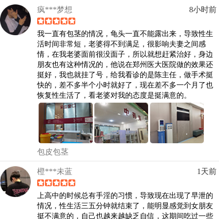
疯***梦想
8小时前
我一直有包茎的情况，龟头一直不能露出来，导致性生
活时间非常短，老婆得不到满足，很影响夫妻之间感
情，在我老婆面前很没面子，所以就想赶紧治好，身边
朋友也有这种情况的，他说在郑州医大医院做的效果还
挺好，我也就挂了号，给我看诊的是陈主任，做手术挺
快的，差不多半个小时就好了，现在差不多一个月了也
恢复性生活了，看老婆对我的态度是挺满意的。
包皮包茎
橙***未蓝
1天前
上高中的时候总有手淫的习惯，导致现在出现了早泄的
情况，性生活三五分钟就结束了，能明显感觉到女朋友
挺不满意的，自己也越来越缺乏自信，这期间吃过一些