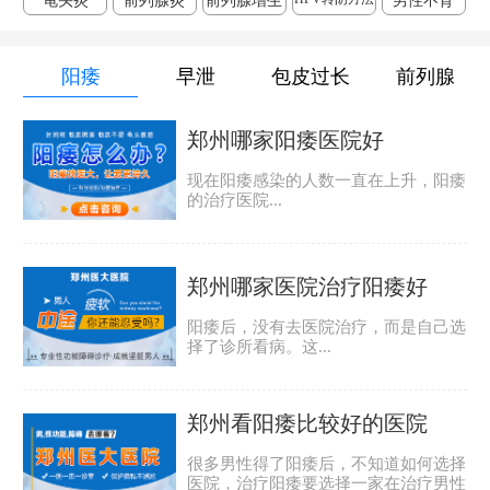
龟头炎
前列腺炎
前列腺增生
男性不育
阳痿
早泄
包皮过长
前列腺
郑州哪家阳痿医院好
现在阳痿感染的人数一直在上升，阳痿
的治疗医院...
郑州哪家医院治疗阳痿好
阳痿后，没有去医院治疗，而是自己选
择了诊所看病。这...
郑州看阳痿比较好的医院
很多男性得了阳痿后，不知道如何选择
医院，治疗阳痿要选择一家在治疗男性