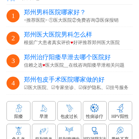
郑州男科医院哪家好？
1
<推荐医院> ①医大医院②免费咨询③医保报销
郑州医大医院男科怎么样
2
根据广大患者真实评价
♥
好评推荐郑州医大医院
郑州治疗阳痿早泄去哪个医院好
3
信赖之选
♥
医大医院▁在线咨询阳痿早泄相关问题
郑州包皮手术医院哪家做的好
4
☑医大医院、☑专家坐诊、☑保护隐私、☑挂号服务
阳痿
早泄
包皮过长
性病诊疗
HPV阳性
HPV转阴方法