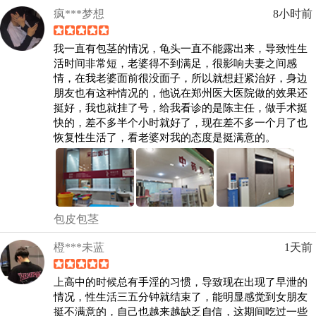
疯***梦想
8小时前
我一直有包茎的情况，龟头一直不能露出来，导致性生
活时间非常短，老婆得不到满足，很影响夫妻之间感
情，在我老婆面前很没面子，所以就想赶紧治好，身边
朋友也有这种情况的，他说在郑州医大医院做的效果还
挺好，我也就挂了号，给我看诊的是陈主任，做手术挺
快的，差不多半个小时就好了，现在差不多一个月了也
恢复性生活了，看老婆对我的态度是挺满意的。
包皮包茎
橙***未蓝
1天前
上高中的时候总有手淫的习惯，导致现在出现了早泄的
情况，性生活三五分钟就结束了，能明显感觉到女朋友
挺不满意的，自己也越来越缺乏自信，这期间吃过一些