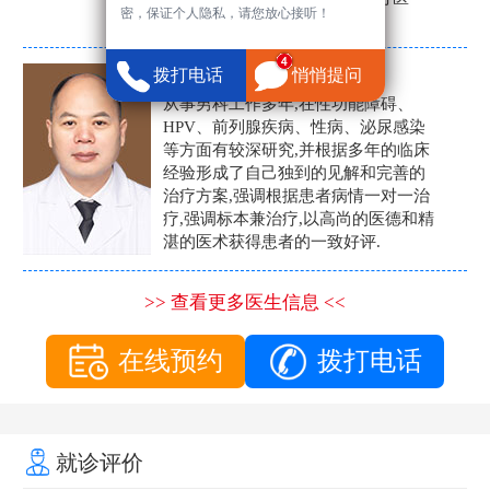
密，保证个人隐私，请您放心接听！
生。
张营富
拨打电话
悄悄提问
男科主任
从事男科工作多年,在性功能障碍、
HPV、前列腺疾病、性病、泌尿感染
等方面有较深研究,并根据多年的临床
经验形成了自己独到的见解和完善的
治疗方案,强调根据患者病情一对一治
疗,强调标本兼治疗,以高尚的医德和精
湛的医术获得患者的一致好评.
>> 查看更多医生信息 <<
在线预约
拨打电话
就诊评价