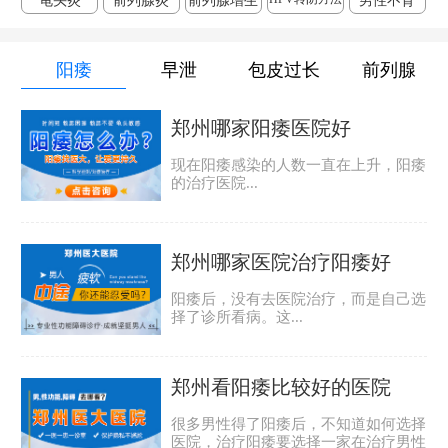
龟头炎
前列腺炎
前列腺增生
男性不育
阳痿
早泄
包皮过长
前列腺
郑州哪家阳痿医院好
现在阳痿感染的人数一直在上升，阳痿
的治疗医院...
郑州哪家医院治疗阳痿好
阳痿后，没有去医院治疗，而是自己选
择了诊所看病。这...
郑州看阳痿比较好的医院
很多男性得了阳痿后，不知道如何选择
医院，治疗阳痿要选择一家在治疗男性