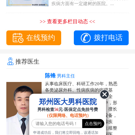
疾病方面有一定建树的医院。...
>> 查看更多栏目动态 <<
在线预约
拨打电话
推荐医生
陈锋
男科主任
从事临床医疗、科研工作20年，熟悉
各类泌尿外科、性病疾病的病理基
础，诊断治疗和临床操作，技术全
郑州医大男科医院
面。在男科疾病的诊断和诊疗中，形
成了一套独具特色的诊疗方案。擅长
男科检查
56
元-医保定点免挂号费
运用国内外先进的医学技术和设备，
（仅限网络、电话预约）
科学诊疗各类阳痿早泄、前列腺疾
病、射精障碍、性病、HPV、生殖整
申请成功后，我们将立即回电，该通话加
形等疾病，是患者非常信赖的好医