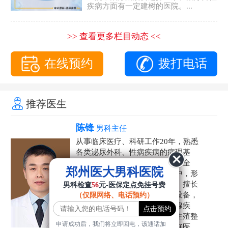
疾病方面有一定建树的医院。...
>> 查看更多栏目动态 <<
在线预约
拨打电话
推荐医生
陈锋
男科主任
从事临床医疗、科研工作20年，熟悉
各类泌尿外科、性病疾病的病理基
础，诊断治疗和临床操作，技术全
郑州医大男科医院
面。在男科疾病的诊断和诊疗中，形
成了一套独具特色的诊疗方案。擅长
男科检查
56
元-医保定点免挂号费
运用国内外先进的医学技术和设备，
（仅限网络、电话预约）
科学诊疗各类阳痿早泄、前列腺疾
病、射精障碍、性病、HPV、生殖整
申请成功后，我们将立即回电，该通话加
形等疾病，是患者非常信赖的好医