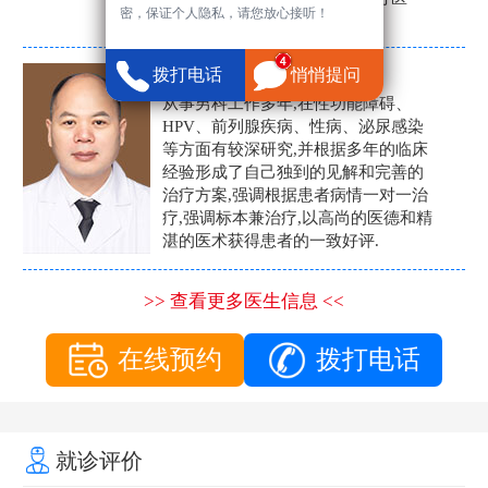
密，保证个人隐私，请您放心接听！
生。
张营富
拨打电话
悄悄提问
男科主任
从事男科工作多年,在性功能障碍、
HPV、前列腺疾病、性病、泌尿感染
等方面有较深研究,并根据多年的临床
经验形成了自己独到的见解和完善的
治疗方案,强调根据患者病情一对一治
疗,强调标本兼治疗,以高尚的医德和精
湛的医术获得患者的一致好评.
>> 查看更多医生信息 <<
在线预约
拨打电话
就诊评价