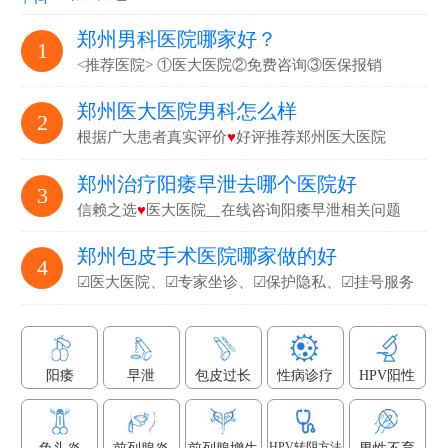
郑州男科医院哪家好？
1
<推荐医院> ①医大医院②免费咨询③医保报销
郑州医大医院男科怎么样
2
根据广大患者真实评价
♥
好评推荐郑州医大医院
郑州治疗阳痿早泄去哪个医院好
3
信赖之选
♥
医大医院▁在线咨询阳痿早泄相关问题
郑州包皮手术医院哪家做的好
4
☑医大医院、☑专家坐诊、☑保护隐私、☑挂号服务
阳痿
早泄
包皮过长
性病诊疗
HPV阳性
HPV转阴方法