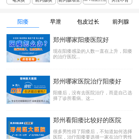
龟头炎
前列腺炎
前列腺增生
男性不育
阳痿
早泄
包皮过长
前列腺
郑州哪家阳痿医院好
现在阳痿感染的人数一直在上升，阳痿
的治疗医院...
郑州哪家医院治疗阳痿好
阳痿后，没有去医院治疗，而是自己选
择了诊所看病。这...
郑州看阳痿比较好的医院
很多男性得了阳痿后，不知道如何选择
医院，治疗阳痿要选择一家在治疗男性