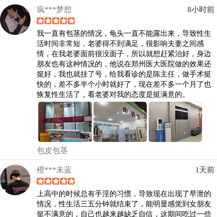
疯***梦想
8小时前
我一直有包茎的情况，龟头一直不能露出来，导致性生
活时间非常短，老婆得不到满足，很影响夫妻之间感
情，在我老婆面前很没面子，所以就想赶紧治好，身边
朋友也有这种情况的，他说在郑州医大医院做的效果还
挺好，我也就挂了号，给我看诊的是陈主任，做手术挺
快的，差不多半个小时就好了，现在差不多一个月了也
恢复性生活了，看老婆对我的态度是挺满意的。
包皮包茎
橙***未蓝
1天前
上高中的时候总有手淫的习惯，导致现在出现了早泄的
情况，性生活三五分钟就结束了，能明显感觉到女朋友
挺不满意的，自己也越来越缺乏自信，这期间吃过一些