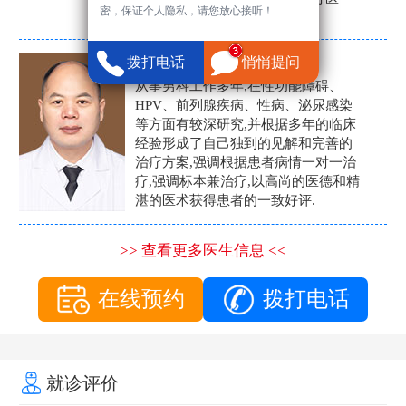
密，保证个人隐私，请您放心接听！
生。
张营富
拨打电话
悄悄提问
男科主任
从事男科工作多年,在性功能障碍、
HPV、前列腺疾病、性病、泌尿感染
等方面有较深研究,并根据多年的临床
经验形成了自己独到的见解和完善的
治疗方案,强调根据患者病情一对一治
疗,强调标本兼治疗,以高尚的医德和精
湛的医术获得患者的一致好评.
>> 查看更多医生信息 <<
在线预约
拨打电话
就诊评价