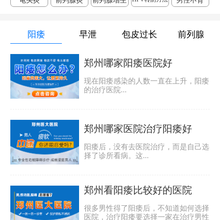
龟头炎
前列腺炎
前列腺增生
男性不育
阳痿
早泄
包皮过长
前列腺
郑州哪家阳痿医院好
现在阳痿感染的人数一直在上升，阳痿
的治疗医院...
郑州哪家医院治疗阳痿好
阳痿后，没有去医院治疗，而是自己选
择了诊所看病。这...
郑州看阳痿比较好的医院
很多男性得了阳痿后，不知道如何选择
医院，治疗阳痿要选择一家在治疗男性