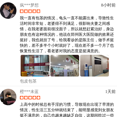
疯***梦想
8小时前
我一直有包茎的情况，龟头一直不能露出来，导致性生
活时间非常短，老婆得不到满足，很影响夫妻之间感
情，在我老婆面前很没面子，所以就想赶紧治好，身边
朋友也有这种情况的，他说在郑州医大医院做的效果还
挺好，我也就挂了号，给我看诊的是陈主任，做手术挺
快的，差不多半个小时就好了，现在差不多一个月了也
恢复性生活了，看老婆对我的态度是挺满意的。
包皮包茎
橙***未蓝
1天前
上高中的时候总有手淫的习惯，导致现在出现了早泄的
情况，性生活三五分钟就结束了，能明显感觉到女朋友
挺不满意的，自己也越来越缺乏自信，这期间吃过一些