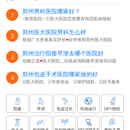
郑州男科医院哪家好？
1
<推荐医院> ①医大医院②免费咨询③医保报销
郑州医大医院男科怎么样
2
根据广大患者真实评价
♥
好评推荐郑州医大医院
郑州治疗阳痿早泄去哪个医院好
3
信赖之选
♥
医大医院▁在线咨询阳痿早泄相关问题
郑州包皮手术医院哪家做的好
4
☑医大医院、☑专家坐诊、☑保护隐私、☑挂号服务
阳痿
早泄
包皮过长
性病诊疗
HPV阳性
HPV转阴方法