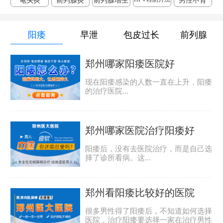
龟头炎
前列腺炎
前列腺增生
男性不育
阳痿
早泄
包皮过长
前列腺
郑州哪家阳痿医院好
现在阳痿感染的人数一直在上升，阳痿
的治疗医院...
郑州哪家医院治疗阳痿好
阳痿后，没有去医院治疗，而是自己选
择了诊所看病。这...
郑州看阳痿比较好的医院
很多男性得了阳痿后，不知道如何选择
医院，治疗阳痿要选择一家在治疗男性