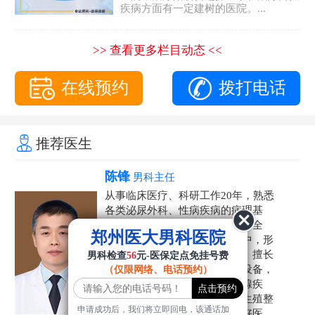
疾病方面有一定建树的医院。...
>> 查看更多栏目动态 <<
在线预约
拨打电话
推荐医生
陈锋
男科主任
从事临床医疗、科研工作20年，熟悉
各类泌尿外科、性病疾病的病理基
础，诊断治疗和临床操作，技术全
郑州医大男科医院
面。在男科疾病的诊断和诊疗中，形
成了一套独具特色的诊疗方案。擅长
男科检查
56
元-医保定点免挂号费
运用国内外先进的医学技术和设备，
（仅限网络、电话预约）
科学诊疗各类阳痿早泄、前列腺疾
病、射精障碍、性病、HPV、生殖整
申请成功后，我们将立即回电，该通话加
形等疾病，是患者非常信赖的好医