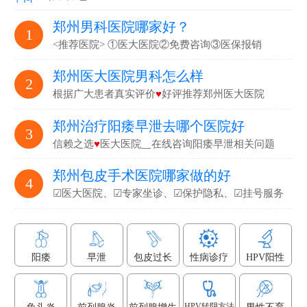
郑州男科医院哪家好？
1
<推荐医院> ①医大医院②免费咨询③医保报销
郑州医大医院男科怎么样
2
根据广大患者真实评价
♥
好评推荐郑州医大医院
郑州治疗阳痿早泄去哪个医院好
3
信赖之选
♥
医大医院▁在线咨询阳痿早泄相关问题
郑州包皮手术医院哪家做的好
4
☑医大医院、☑专家坐诊、☑保护隐私、☑挂号服务
阳痿
早泄
包皮过长
性病诊疗
HPV阳性
HPV转阴方法