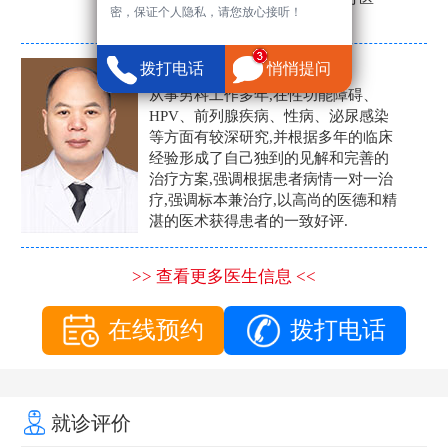
密，保证个人隐私，请您放心接听！
生。
张营富
拨打电话
悄悄提问
男科主任
从事男科工作多年,在性功能障碍、
HPV、前列腺疾病、性病、泌尿感染
等方面有较深研究,并根据多年的临床
经验形成了自己独到的见解和完善的
治疗方案,强调根据患者病情一对一治
疗,强调标本兼治疗,以高尚的医德和精
湛的医术获得患者的一致好评.
>> 查看更多医生信息 <<
在线预约
拨打电话
就诊评价