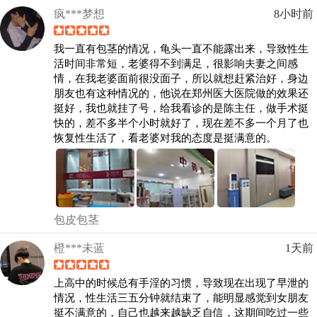
疯***梦想
8小时前
我一直有包茎的情况，龟头一直不能露出来，导致性生
活时间非常短，老婆得不到满足，很影响夫妻之间感
情，在我老婆面前很没面子，所以就想赶紧治好，身边
朋友也有这种情况的，他说在郑州医大医院做的效果还
挺好，我也就挂了号，给我看诊的是陈主任，做手术挺
快的，差不多半个小时就好了，现在差不多一个月了也
恢复性生活了，看老婆对我的态度是挺满意的。
包皮包茎
橙***未蓝
1天前
上高中的时候总有手淫的习惯，导致现在出现了早泄的
情况，性生活三五分钟就结束了，能明显感觉到女朋友
挺不满意的，自己也越来越缺乏自信，这期间吃过一些