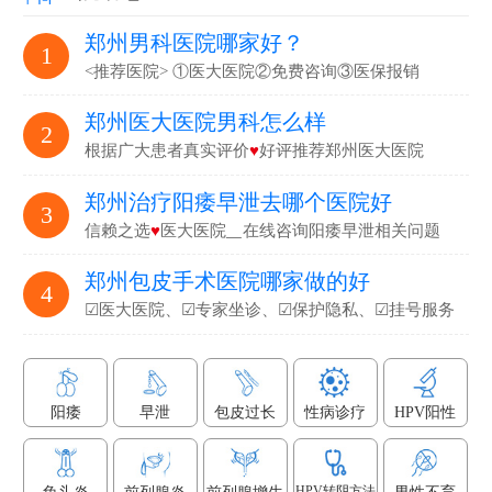
郑州男科医院哪家好？
1
<推荐医院> ①医大医院②免费咨询③医保报销
郑州医大医院男科怎么样
2
根据广大患者真实评价
♥
好评推荐郑州医大医院
郑州治疗阳痿早泄去哪个医院好
3
信赖之选
♥
医大医院▁在线咨询阳痿早泄相关问题
郑州包皮手术医院哪家做的好
4
☑医大医院、☑专家坐诊、☑保护隐私、☑挂号服务
阳痿
早泄
包皮过长
性病诊疗
HPV阳性
HPV转阴方法