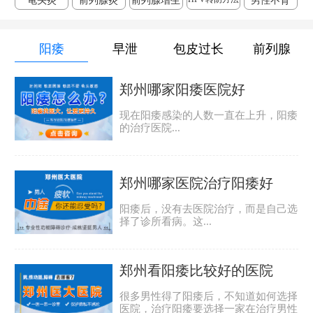
龟头炎
前列腺炎
前列腺增生
男性不育
阳痿
早泄
包皮过长
前列腺
郑州哪家阳痿医院好
现在阳痿感染的人数一直在上升，阳痿
的治疗医院...
郑州哪家医院治疗阳痿好
阳痿后，没有去医院治疗，而是自己选
择了诊所看病。这...
郑州看阳痿比较好的医院
很多男性得了阳痿后，不知道如何选择
医院，治疗阳痿要选择一家在治疗男性