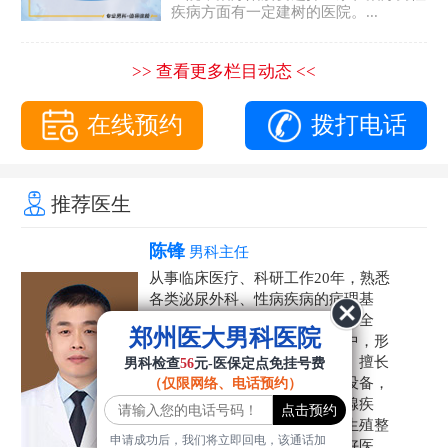
疾病方面有一定建树的医院。...
>> 查看更多栏目动态 <<
在线预约
拨打电话
推荐医生
陈锋
男科主任
从事临床医疗、科研工作20年，熟悉
各类泌尿外科、性病疾病的病理基
础，诊断治疗和临床操作，技术全
郑州医大男科医院
面。在男科疾病的诊断和诊疗中，形
成了一套独具特色的诊疗方案。擅长
男科检查
56
元-医保定点免挂号费
运用国内外先进的医学技术和设备，
（仅限网络、电话预约）
科学诊疗各类阳痿早泄、前列腺疾
病、射精障碍、性病、HPV、生殖整
申请成功后，我们将立即回电，该通话加
形等疾病，是患者非常信赖的好医