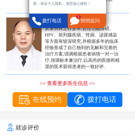
密，保证个人隐私，请您放心接听！
生。
张营富
拨打电话
悄悄提问
男科主任
从事男科工作多年,在性功能障碍、
HPV、前列腺疾病、性病、泌尿感染
等方面有较深研究,并根据多年的临床
经验形成了自己独到的见解和完善的
治疗方案,强调根据患者病情一对一治
疗,强调标本兼治疗,以高尚的医德和精
湛的医术获得患者的一致好评.
>> 查看更多医生信息 <<
在线预约
拨打电话
就诊评价