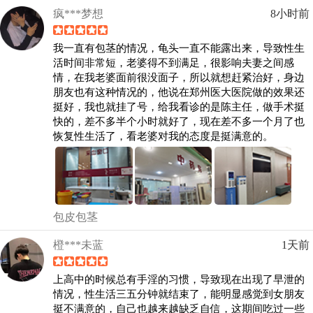
疯***梦想
8小时前
我一直有包茎的情况，龟头一直不能露出来，导致性生
活时间非常短，老婆得不到满足，很影响夫妻之间感
情，在我老婆面前很没面子，所以就想赶紧治好，身边
朋友也有这种情况的，他说在郑州医大医院做的效果还
挺好，我也就挂了号，给我看诊的是陈主任，做手术挺
快的，差不多半个小时就好了，现在差不多一个月了也
恢复性生活了，看老婆对我的态度是挺满意的。
包皮包茎
橙***未蓝
1天前
上高中的时候总有手淫的习惯，导致现在出现了早泄的
情况，性生活三五分钟就结束了，能明显感觉到女朋友
挺不满意的，自己也越来越缺乏自信，这期间吃过一些