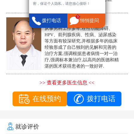
密，保证个人隐私，请您放心接听！
生。
张营富
拨打电话
悄悄提问
男科主任
从事男科工作多年,在性功能障碍、
HPV、前列腺疾病、性病、泌尿感染
等方面有较深研究,并根据多年的临床
经验形成了自己独到的见解和完善的
治疗方案,强调根据患者病情一对一治
疗,强调标本兼治疗,以高尚的医德和精
湛的医术获得患者的一致好评.
>> 查看更多医生信息 <<
在线预约
拨打电话
就诊评价