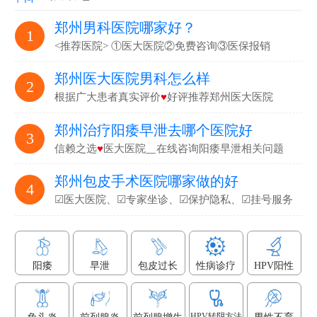
郑州男科医院哪家好？
1
<推荐医院> ①医大医院②免费咨询③医保报销
郑州医大医院男科怎么样
2
根据广大患者真实评价
♥
好评推荐郑州医大医院
郑州治疗阳痿早泄去哪个医院好
3
信赖之选
♥
医大医院▁在线咨询阳痿早泄相关问题
郑州包皮手术医院哪家做的好
4
☑医大医院、☑专家坐诊、☑保护隐私、☑挂号服务
阳痿
早泄
包皮过长
性病诊疗
HPV阳性
HPV转阴方法