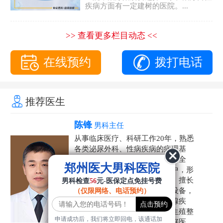
疾病方面有一定建树的医院。...
>> 查看更多栏目动态 <<
在线预约
拨打电话
推荐医生
陈锋
男科主任
从事临床医疗、科研工作20年，熟悉
各类泌尿外科、性病疾病的病理基
础，诊断治疗和临床操作，技术全
郑州医大男科医院
面。在男科疾病的诊断和诊疗中，形
成了一套独具特色的诊疗方案。擅长
男科检查
56
元-医保定点免挂号费
运用国内外先进的医学技术和设备，
（仅限网络、电话预约）
科学诊疗各类阳痿早泄、前列腺疾
病、射精障碍、性病、HPV、生殖整
申请成功后，我们将立即回电，该通话加
形等疾病，是患者非常信赖的好医