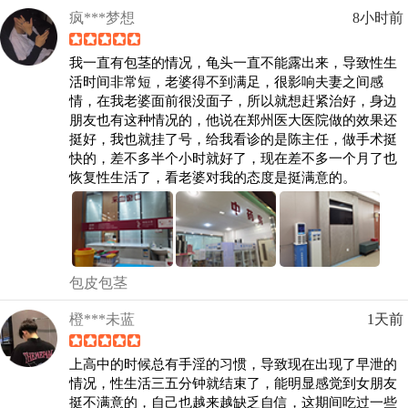
疯***梦想
8小时前
我一直有包茎的情况，龟头一直不能露出来，导致性生
活时间非常短，老婆得不到满足，很影响夫妻之间感
情，在我老婆面前很没面子，所以就想赶紧治好，身边
朋友也有这种情况的，他说在郑州医大医院做的效果还
挺好，我也就挂了号，给我看诊的是陈主任，做手术挺
快的，差不多半个小时就好了，现在差不多一个月了也
恢复性生活了，看老婆对我的态度是挺满意的。
包皮包茎
橙***未蓝
1天前
上高中的时候总有手淫的习惯，导致现在出现了早泄的
情况，性生活三五分钟就结束了，能明显感觉到女朋友
挺不满意的，自己也越来越缺乏自信，这期间吃过一些