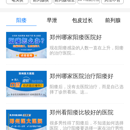
龟头炎
前列腺炎
前列腺增生
男性不育
阳痿
早泄
包皮过长
前列腺
郑州哪家阳痿医院好
现在阳痿感染的人数一直在上升，阳痿
的治疗医院...
郑州哪家医院治疗阳痿好
阳痿后，没有去医院治疗，而是自己选
择了诊所看病。这...
郑州看阳痿比较好的医院
很多男性得了阳痿后，不知道如何选择
医院，治疗阳痿要选择一家在治疗男性